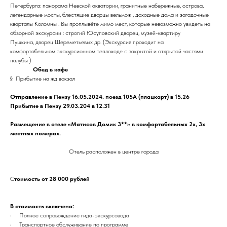
Петербурга: панорама Невской акватории, гранитные набережные, острова,
легендарные мосты, блестящие дворцы вельмож , доходные дома и загадочные
кварталы Коломны . Вы проплывёте мимо мест, которые невозможно увидеть на
обзорной экскурсии : строгий Юсуповский дворец, музей-квартиру
Пушкина, дворец Шереметьевых др. (Экскурсия проходит на
комфортабельном экскурсионном теплоходе с закрытой и открытой частями
палубы )
Обед в кафе
§ Прибытие на жд вокзал
Отправление в Пензу 16.05.2024. поезд 105А (плацкарт) в 15.26
Прибытие в Пензу 29.03.204 в 12.31
Размещение в отеле «Матисов Домик 3**» в комфортабельных 2х, 3х
местных номерах.
Отель расположен в центре города
С
тоимость от 28 000 рублей
В стоимость включено:
• Полное сопровождение гида-экскурсовода
• Транспортное обслуживание по программе