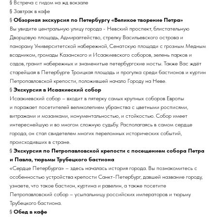
§ Встреча с гидом на жд вокзале
§ Завтрак в кафе
§
Обзорная экскурсия по Петербургу «Великое творение Петра»
Вы увидите центральную улицу города - Невский проспект, блистательную
Дворцовую площадь, Адмиралтейство, стрелку Васильевского острова и
панораму Университетской набережной, Сенатскую площади с грозным Медным
всадником, громады Казанского и Исаакиевского соборов, зелень парков и
садов, гранит набережных и знаменитые петербургские мосты. Также Вас ждёт
старейшая в Петербурге Троицкая площадь и прогулка среди бастионов и куртин
Петропавловской крепости, положившей начало Городу на Неве.
§
Экскурсия в Исаакиеский собор
Исаакиевский собор – входит в пятерку самых крупных соборов Европы
и поражает посетителей великолепием убранства с цветными росписями,
витражами и мозаиками, монументальностью, и стойкостью. Собор имеет
интереснейшую и во многом сложную судьбу. Располагаясь в самом сердце
города, он стал свидетелем многих переломных исторических событий,
происходивших в стране.
§
Экскурсия по Петропавловской крепости с посещением собора Петра
и Павла, тюрьмы Трубецкого бастиона
«Сердце Петербурга» – здесь началась история города. Вы познакомитесь с
особенностью устройства крепости Санкт-Петербург, давшей название городу,
узнаете, что такое бастион, куртина и равелин, а также посетите
Петропавловский собор – усыпальницу российских императоров и тюрьму
Трубецкого бастиона.
§
Обед в кафе