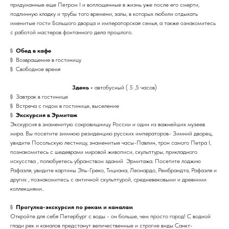
придуманные еще Петром I и воплощенные в жизнь уже после его смерти,
подлинную кладку и трубы того времени, залы, в которых любили отдыхать
именитые гости Большого дворца и императорская семья, а также ознакомитесь
с работой мастеров фонтанного дела прошлого.
§
Обед в кафе
§ Возвращение в гостиницу
§ Свободное время
3день -
автобусный ( 5 ,5 часов)
§ Завтрак в гостинице
§ Встреча с гидом в гостинице, выселение
§
Экскурсия в Эрмитаж
Экскурсия в знаменитую сокровищницу России и один из важнейших музеев
мира. Вы посетите зимнюю резиденцию русских императоров- Зимний дворец,
увидите Посольскую лестницу, знаменитые часы-Павлин, трон самого Петра I,
познакомитесь с шедеврами мировой живописи, скульптуры, прикладного
искусства , полюбуетесь убранством зданий Эрмитажа. Посетите лоджию
Рафаэля, увидите картины Эль-Греко, Тициана, Леонардо, Рембрандта, Рафаэля и
других , познакомитесь с античной скульптурой, средневековыми и древними
коллекциями..
§
Прогулка-экскурсия по рекам и каналам
Откройте для себя Петербург с воды - он больше, чем просто город! С водной
глади рек и каналов предстанут величественные и строгие виды Санкт-