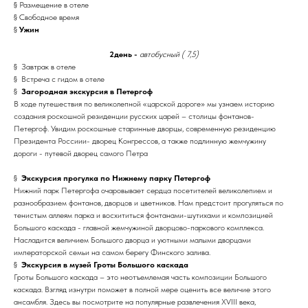
§ Размещение в отеле
§ Свободное время
§
Ужин
2день -
автобусный ( 7,5)
§ Завтрак в отеле
§ Встреча с гидом в отеле
§
Загородная экскурсия в Петергоф
В ходе путешествия по великолепной «царской дороге» мы узнаем историю
создания роскошной резиденции русских царей – столицы фонтанов-
Петергоф. Увидим роскошные старинные дворцы, современную резиденцию
Президента Россиии- дворец Конгрессов, а также подлинную жемчужину
дороги - путевой дворец самого Петра
§
Экскурсия прогулка по Нижнему парку Петергоф
Нижний парк Петергофа очаровывает сердца посетителей великолепием и
разнообразием фонтанов, дворцов и цветников. Нам предстоит прогуляться по
тенистым аллеям парка и восхититься фонтанами-шутихами и композицией
Большого каскада - главной жемчужиной дворцово-паркового комплекса.
Насладится величием Большого дворца и уютными малыми дворцами
императорской семьи на самом берегу Финского залива.
§
Экскурсия в музей Гроты Большого каскада
Гроты Большого каскада – это неотъемлемая часть композиции Большого
каскада. Взгляд изнутри поможет в полной мере оценить все величие этого
ансамбля. Здесь вы посмотрите на популярные развлечения XVIII века,