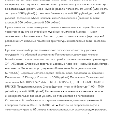
интересно, поэтому за час дети не только узнают массу фактов, но и почувствуют
захватывающую красоту мира науки. (Продолжительность 60 минут) (Стоимость
за группу 8000 рублей) (+ входные билеты: взрослый 700 рублей, детский 500
рублей) Посещение Музея-заповедника «Коломенское» (входные билеты:
взрослый 600 рублей, детский 300 рублей)
Приглашаем вас совершить увлекательное путешествие в историю России на
территории одного из старейших музейных комплексов Москвы — музея-
заповедника «Коломенское». Это место, где сохранилась атмосфера царской
резиденции, уникальные памятники архитектуры и живописные виды на Москву-
реку.
Предлагаем на выбор две тематические экскурсии: «В гостях у русских
государей» На обзорной экскурсии по Государевому двору царя Алексея
Михайловича гости познакомятся с ист орией создания памятников архитектуры
ХVI- ХIX веков: Спасскими воротами, церковью Казанской иконы Божьей Матери,
комплексом Передних ворот, церковью Вознесения Господня (памятник
ЮНЕСКО), церковью Святого Георгия Победоносца, Водовзводной башней и
Павильоном 1825 года. ( Стоимость 6000 рублей) Посещение Останкинской
телебашни. МАРШРУТ №2 «БАШНЯ ИЗНУТРИ»: ГДЕ НЕБО СТАНОВИТСЯ
БЛИЖЕ! Продолжительность 2 часа (детский утренний билет до 11:00 – 1100
рублей, взрослый 1400 рублей) Поднимитесь к облакам и загляните в сердце
инженерного чуда! Вас ждёт уникальное путешествие по легендарной
Останкинской телебашне — от скрытых механизмов до головокружительной
панорамы столицы. ВАШ ПУТЬ ВВЕРХ: → Подъём на скоростном лифте к
техническому уровню 85 метров с профессиональным экскурсоводом: раскроем
секреты конструкции, инженерные решения и историю создания башни.