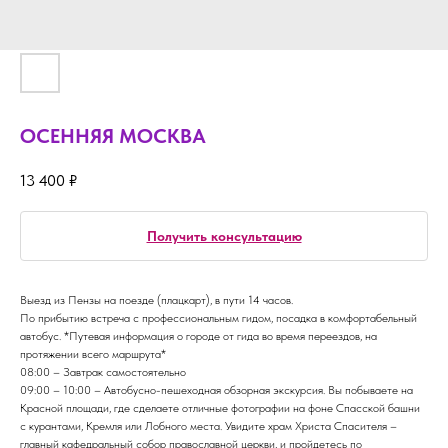
ОСЕННЯЯ МОСКВА
13 400
₽
Получить консультацию
Выезд из Пензы на поезде (плацкарт), в пути 14 часов.
По прибытию встреча с профессиональным гидом, посадка в комфортабельный
автобус. *Путевая информация о городе от гида во время переездов, на
протяжении всего маршрута*
08:00 – Завтрак самостоятельно
09:00 – 10:00 – Автобусно-пешеходная обзорная экскурсия. Вы побываете на
Красной площади, где сделаете отличные фотографии на фоне Спасской башни
с курантами, Кремля или Лобного места. Увидите храм Христа Спасителя –
главный кафедральный собор православной церкви, и пройдетесь по