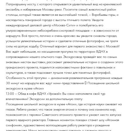
Патриаршему мосту, с которого открывается удивительный вид на кремлевский
ансамбль и набережные Москвы-реки. Посетите самый живописный район
столицы, который также является ее высочайшей точкой, – Воробьевы горы, и
насладитесь панорамой города с высоты птичьего полета. Увидите
международный деловой центр «Москва-Сити» и полюбуетесь его
ультрасовременными небоскребами.смотровой площадке — в зависимости от
маршрута. Всё просто, логично и очень красиво: вы увидите символы города,
услышите увлекательные истории и сделаете отличные фотографии, не тратя
силы на долгую ходьбу. Отличный вариант для первого знакомства с Москвой!
Вас ждёт небольшая, но насыщенная прогулка по территории ВДНХ в
сопровождении нашего опытного гида. Экскурсовод проведёт вас по самым
знаковым местам выставки, расскажет увлекательные истории о создании этого
грандиозного проекта, поделится малоизвестными фактами о павильонах и
скульптурах, а также подскажет лучшие точки для памятных фотографий.
Особенность этой прогулки — динамичная развлекательная программа: каждые
30 минут на маршруте вас ждут мини-представления  Посещение школьной
экскурсии в музее «Атом»
13:00 – Обед в кафе ВДНХ «Урожай» Вы сами наполняете свой тур
впечатлениями! Экскурсии за дополнительную плату:
Посещение школьной экскурсии в музее «Атом», где история науки оживает на
глазах. Ребята узнают, что такое энергия атома и почему она изменила мир,
познакомятся с героями Советского атомного проекта и узнают место запуска
первого ядерного реактора. Главным моментом поездки станет шоу «Атомная
симфония», художественно воплощающее работу реактора и рождение
электричества. Наши экскурсоводы умеют говорить о сложном просто и